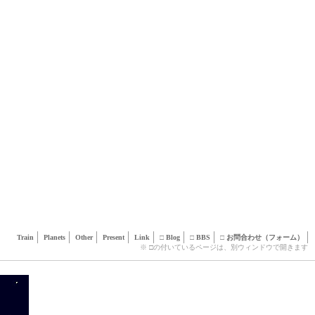
Train
Planets
Other
Present
Link
□
Blog
□
BBS
□
お問合わせ（フォーム）
※ □の付いているページは、別ウィンドウで開きます