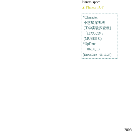
Planets space
▲ Planets TOP
*Character
小惑星探査機
[工学実験探査機]
「はやぶさ」
(MUSES-C)
*UpDate
06,06,13
(
)
DrawsDate 05,10,27
20