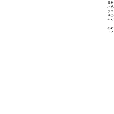
機器
小惑
プロ
その
だが
初め
「イ