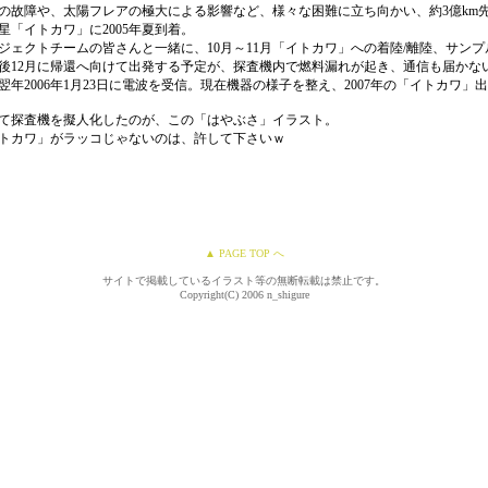
の故障や、太陽フレアの極大による影響など、様々な困難に立ち向かい、約3億km
星「イトカワ」に2005年夏到着。
ジェクトチームの皆さんと一緒に、10月～11月「イトカワ」への着陸/離陸、サン
後12月に帰還へ向けて出発する予定が、探査機内で燃料漏れが起き、通信も届かな
翌年2006年1月23日に電波を受信。現在機器の様子を整え、2007年の「イトカワ
て探査機を擬人化したのが、この「はやぶさ」イラスト。
トカワ」がラッコじゃないのは、許して下さいｗ
▲ PAGE TOP へ
サイトで掲載しているイラスト等の無断転載は禁止です。
Copyright(C) 2006 n_shigure