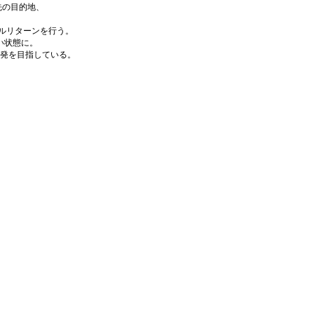
先の目的地、
プルリターンを行う。
い状態に。
」出発を目指している。